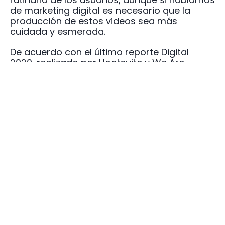
de marketing digital es necesario que la
producción de estos videos sea más
cuidada y esmerada.
De acuerdo con el último reporte Digital
2020, realizado por Hootsuite y We Are
Social, desde enero de 2020 TikTok logró
entrar en el top 10 de las aplicaciones
móviles más utilizadas en el mundo,
ocupando el puesto número 6 gracias a sus
más de 800 millones de usuarios y sigue en
crecimiento.
(ver enlace)
Tres consejos
1.- Si tu empresa se dirige a centennials y
millenials, TikTok puede ser un buen canal de
lo más atractivo para dar a conocer la
marca, ya sea creando contenidos propios o
lanzando una campaña de publicidad de