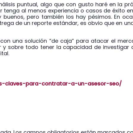
nálisis puntual, algo que con gusto haré en la p
sor tenga al menos experiencia o casos de éxito
uenos, pero también los hay pésimos. En ocasio
trega de un reporte estándar, es obvio que en una
on una solución “de caja” para atacar el merca
y sobre todo tener la capacidad de investigar 
tal.
s-claves-para-contratar-a-un-asesor-seo/
cada.
Los campos obligatorios están marcados c