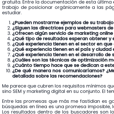
gratuita. Entre la documentación de esta últim
trabajo de posicionar orgánicamente a las pági
estudiar.
¿Pueden mostrarme ejemplos de su trabajo y
¿Siguen las directrices para webmasters d
¿Ofrecen algún servicio de marketing onli
¿Qué tipo de resultados esperan obtener y 
¿Qué experiencia tienen en el sector en qu
¿Qué experiencia tienen en el país y ciuda
¿Qué experiencia tienen en el desarrollo de s
¿Cuáles son las técnicas de optimización m
¿Cuánto tiempo hace que se dedican a est
¿De qué manera nos comunicaríamos? ¿Me in
detallada sobre las recomendaciones?
Me parece que cubren los requisitos mínimos qu
sino SEM y marketing digital en su conjunto. El t
Entre las promesas que más me fastidian es ga
búsquedas en línea es una promesa imposible, lo
Los resultados dentro de los buscadores son l