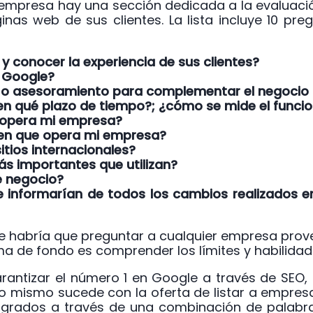
a empresa hay una sección dedicada a la evaluaci
nas web de sus clientes. La lista incluye 10 pr
 conocer la experiencia de sus clientes?
e Google?
ne o asesoramiento para complementar el negoci
en qué plazo de tiempo?; ¿cómo se mide el funcio
e opera mi empresa?
d en que opera mi empresa?
itios internacionales?
ás importantes que utilizan?
e negocio?
formarían de todos los cambios realizados en 
e habría que preguntar a cualquier empresa prov
ema de fondo es comprender los límites y habilidad
rantizar el número 1 en Google a través de SEO
 mismo sucede con la oferta de listar a empresas 
ogrados a través de una combinación de palabras