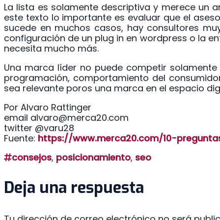
La lista es solamente descriptiva y merece un a
este texto lo importante es evaluar que el ase
sucede en muchos casos, hay consultores muy b
configuración de un plug in en wordpress o la en
necesita mucho más.
Una marca líder no puede competir solamente c
programación, comportamiento del consumidor 
sea relevante poros una marca en el espacio digi
Por Alvaro Rattinger
email alvaro@merca20.com
twitter @varu28
Fuente:
https://www.merca20.com/10-pregunta
consejos
,
posicionamiento
,
seo
Deja una respuesta
Tu dirección de correo electrónico no será publi