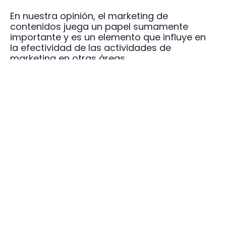
En nuestra opinión, el marketing de
contenidos juega un papel sumamente
importante y es un elemento que influye en
la efectividad de las actividades de
marketing en otras áreas.
3.- Relaciones públicas digitales. Este
concepto casi nuevo, no es más que la
práctica que te permite ganar visibilidad y
cobertura segura a través de publicaciones
digitales en revistas, blogs, sitios web en
línea. Es muy similar al negocio tradicional de
relaciones públicas, excepto que estamos en
línea aquí. ¿Cómo hacerlo?:
Comuníquese con los reporteros a través
de las redes sociales.
Obtenga reseñas en línea para su empresa.
Responda a los comentarios en su sitio o
blog.